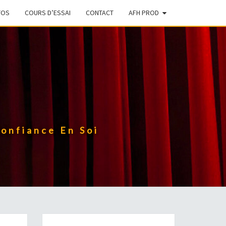
TOS
COURS D’ESSAI
CONTACT
AFH PROD
onfiance En Soi