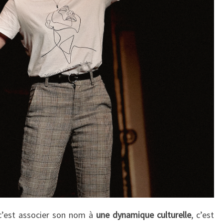
 c’est associer son nom à
une dynamique culturelle
, c’est