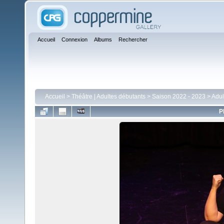
Accueil
Connexion
Albums
Rechercher
Accueil
>
Théâtre | Adultes débutants
>
Saison 2022 - 2023
>
Adul
P