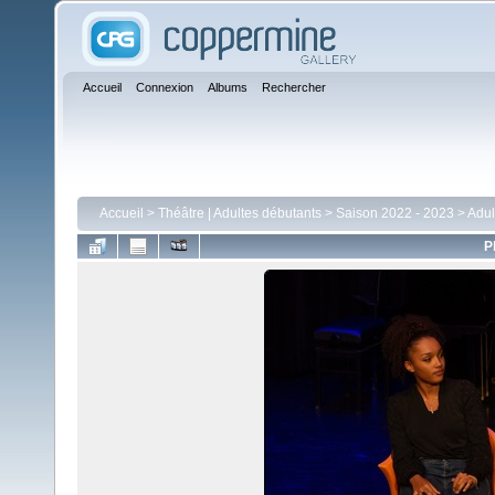
Accueil
Connexion
Albums
Rechercher
Accueil
>
Théâtre | Adultes débutants
>
Saison 2022 - 2023
>
Adul
P