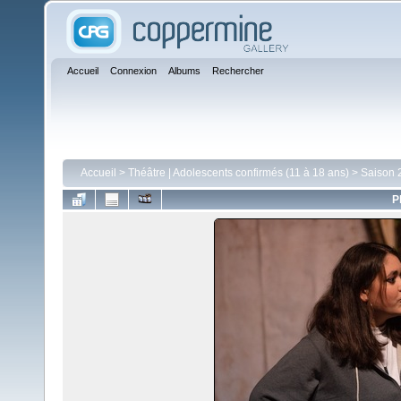
Accueil
Connexion
Albums
Rechercher
Accueil
>
Théâtre | Adolescents confirmés (11 à 18 ans)
>
Saison 
P