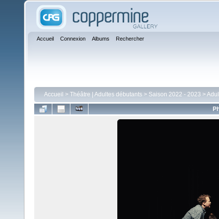
Accueil
Connexion
Albums
Rechercher
Accueil
>
Théâtre | Adultes débutants
>
Saison 2022 - 2023
>
Adul
Ph