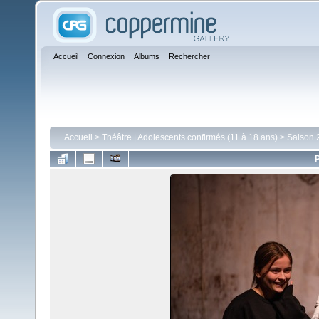
Accueil
Connexion
Albums
Rechercher
Accueil
>
Théâtre | Adolescents confirmés (11 à 18 ans)
>
Saison 
P