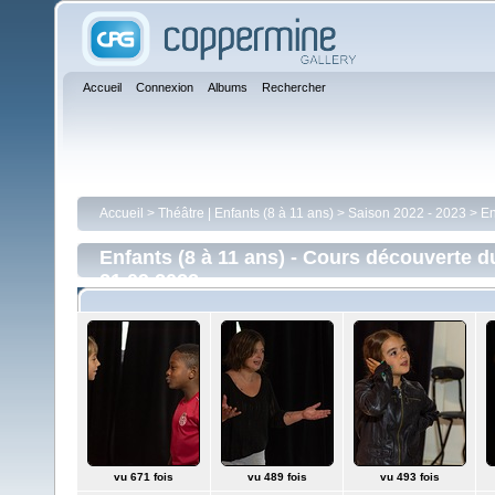
Accueil
Connexion
Albums
Rechercher
Accueil
>
Théâtre | Enfants (8 à 11 ans)
>
Saison 2022 - 2023
>
En
Enfants (8 à 11 ans) - Cours découverte d
21.09.2022
vu 671 fois
vu 489 fois
vu 493 fois