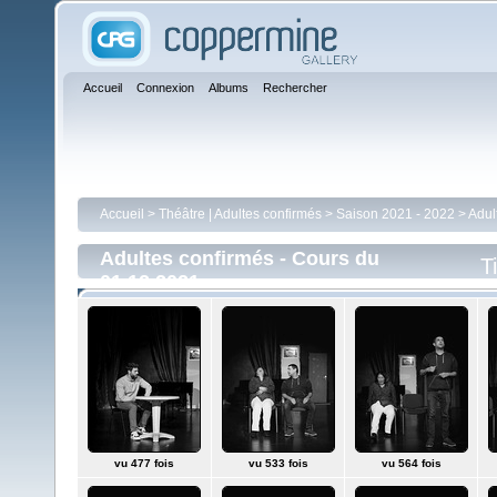
Accueil
Connexion
Albums
Rechercher
Accueil
>
Théâtre | Adultes confirmés
>
Saison 2021 - 2022
>
Adul
Adultes confirmés - Cours du
T
01.12.2021
vu 477 fois
vu 533 fois
vu 564 fois